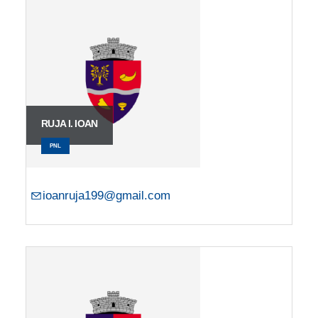
RUJA I. IOAN
PNL
ioanruja199@gmail.com