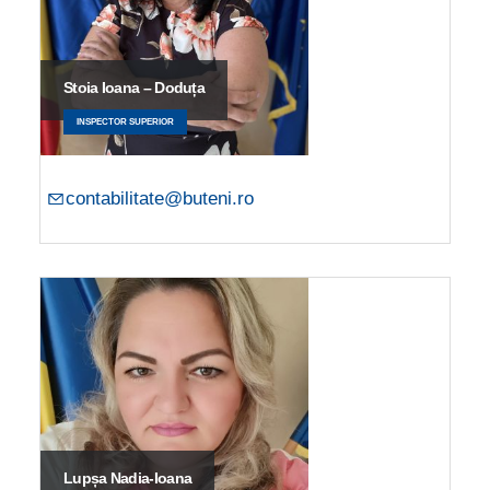
Stoia Ioana – Doduța
INSPECTOR SUPERIOR
contabilitate@buteni.ro
Lupșa Nadia-Ioana