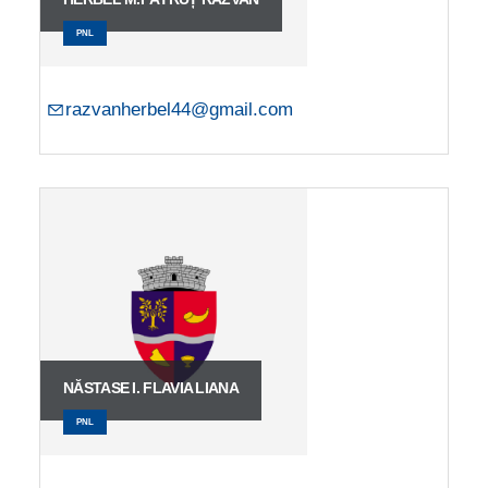
PNL
razvanherbel44@gmail.com
NĂSTASE I. FLAVIA LIANA
PNL