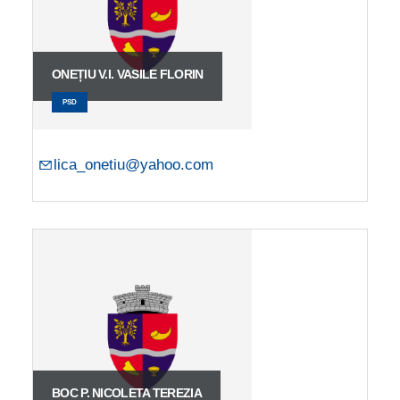
ONEȚIU V.I. VASILE FLORIN
PSD
lica_onetiu@yahoo.com
BOC P. NICOLETA TEREZIA