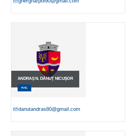
ghergharpol90@gmail.com
ANDRAȘ N. DĂNUȚ NICUȘOR
PUSL
danutandras80@gmail.com