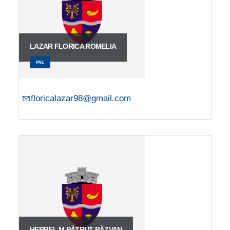
LAZAR FLORICA ROMELIA
PNL
floricalazar98@gmail.com
HERBEL M.PĂTRUȚ RĂZVAN