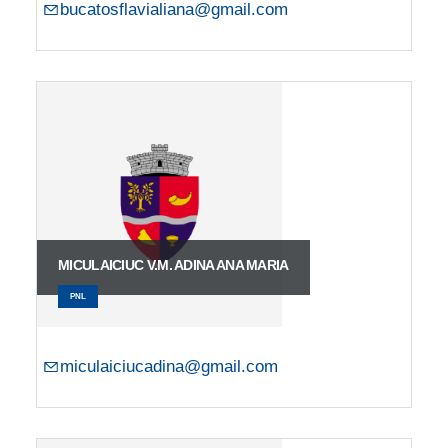
bucatosflavialiana@gmail.com
MICULAICIUC V.M. ADINA ANA MARIA
PNL
miculaiciucadina@gmail.com