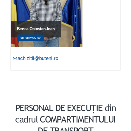
Benea Octavian-Ioan
ȘEF SERVICIU ISU
achizitii@buteni.ro
PERSONAL DE EXECUȚIE din
cadrul COMPARTIMENTULUI
DE TRANSPORT