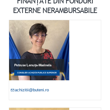
FINANȚATE DIN FONDURI
EXTERNE NERAMBURSABILE
Petruse Lenuța-Marinela
CONSILIER ACHIZIȚII PUBLICE SUPERIOR
achizitii@buteni.ro