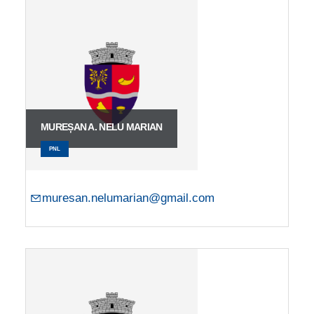
MUREȘAN A. NELU MARIAN
PNL
muresan.nelumarian@gmail.com