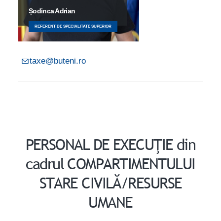
Șodinca Adrian
REFERENT DE SPECIALITATE SUPERIOR
taxe@buteni.ro
PERSONAL DE EXECUŢIE din
cadrul COMPARTIMENTULUI
STARE CIVILĂ/RESURSE
UMANE