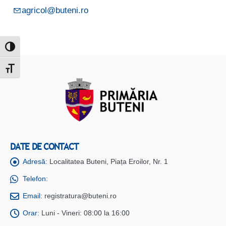
agricol@buteni.ro
Toggle High Contrast
Toggle Font size
DATE DE CONTACT
Adresă:
Localitatea Buteni, Piața Eroilor, Nr. 1
Telefon:
Email:
registratura@buteni.ro
Orar:
Luni - Vineri: 08:00 la 16:00