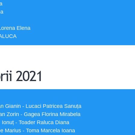
a
da
Lorena Elena
RALUCA
rii 2021
an Gianin - Lucaci Patricea Sanuța
ian Zorin - Gagea Florina Mirabela
viu Ionuț - Toader Raluca Diana
nisie Marius - Toma Marcela Ioana