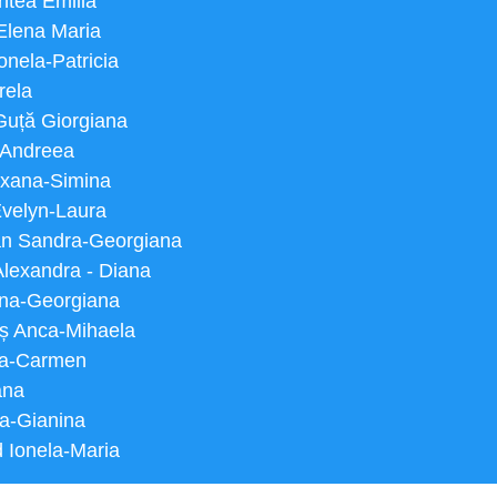
antea Emilia
 Elena Maria
onela-Patricia
rela
Guță Giorgiana
i Andreea
Roxana-Simina
Evelyn-Laura
șan Sandra-Georgiana
 Alexandra - Diana
tina-Georgiana
ș Anca-Mihaela
ina-Carmen
ana
via-Gianina
 Ionela-Maria