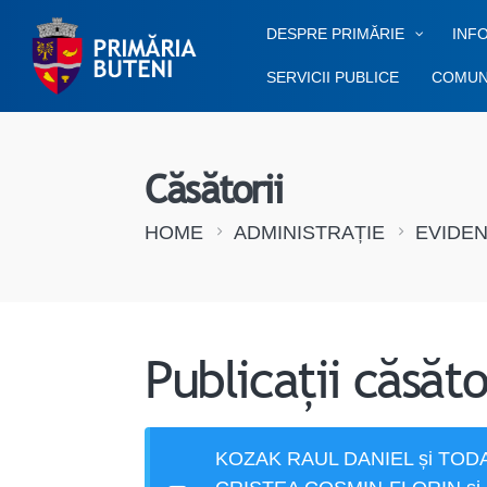
DESPRE PRIMĂRIE
INFO
SERVICII PUBLICE
COMUN
Căsătorii
HOME
ADMINISTRAȚIE
EVIDE
Publicații căsăto
KOZAK RAUL DANIEL și TOD