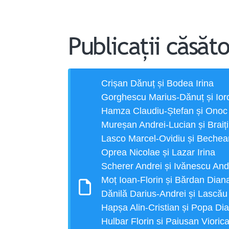
Publicații căsăto
Crișan Dănuț și Bodea Irina
Gorghescu Marius-Dănuț și Io
Hamza Claudiu-Ștefan și Ono
Mureșan Andrei-Lucian și Brait
Lasco Marcel-Ovidiu și Beche
Oprea Nicolae și Lazar Irina
Scherer Andrei și Ivănescu A
Moț Ioan-Florin și Bărdan Dian
Dănilă Darius-Andrei și Lascău
Hapșa Alin-Cristian și Popa Di
Hulbar Florin si Paiusan Vioric