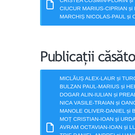
CRISTEA COSMIN-FLORIN ș
CIUCUR MARIUS-CIPRIAN ș
MARCHIȘ NICOLAS-PAUL și
Publicații căsăto
MICLĂUȘ ALEX-LAUR și T
BULZAN PAUL-MARIUS și HE
DOGAR ALIN-IULIAN și PREA
NICA VASILE-TRAIAN și OA
MANOLE OLIVER-DANIEL și
MOȚ CRISTIAN-IOAN și URD
AVRAM OCTAVIAN-IOAN și 