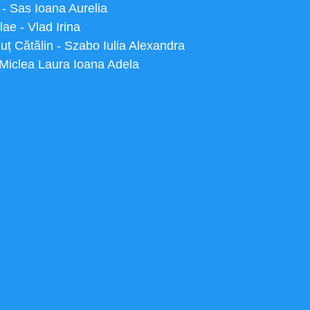
in - Sas Ioana Aurelia
lae - Vlad Irina
uț Cătălin - Szabo Iulia Alexandra
n - Miclea Laura Ioana Adela
1
1
1
1
1
1
1
1
1
1
1
1
1