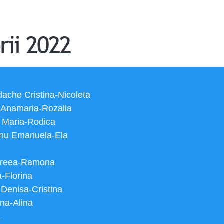
rii 2022
rdache Cristina-Nicoleta
c Anamaria-Rozalia
̦i Maria-Rodica
anu Emanuela-Ela
ndreea-Ramona
a-Florina
 Denisa-Cristina
ana-Alina
a