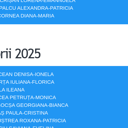
i CRIȘAN LORENA-EMANNUELA
i PALCU ALEXANDRA-PATRICIA
 CORNEA DIANA-MARIA
rii 2025
URCEAN DENISA-IONELA
RȚA IULIANA-FLORICA
LA ILEANA
NCEA PETRUȚA-MONICA
 BOCȘA GEORGIANA-BIANCA
AȘ PAULA-CRISTINA
LUȘTREA ROXANA-PATRICIA