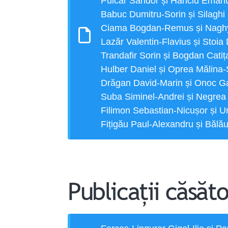
Puicar Sandor și Hanciu Eman
Babuc Dumitru-Sorin și Silaghi
Ciama Bogdan-Remus și Naghy
Lazăr Valentin-Flavius și Stoi
Trandafir Sorin și Bogdan Catiț
Hulber Daniel și Oprea Mălin
Drăgan David-Marin și Onoc G
Suba Siminel-Andrei și Negrea
Filimon Sebastian-Nicușor și U
Fițigău Paul-Alexandru și Băla
Publicații căsăto