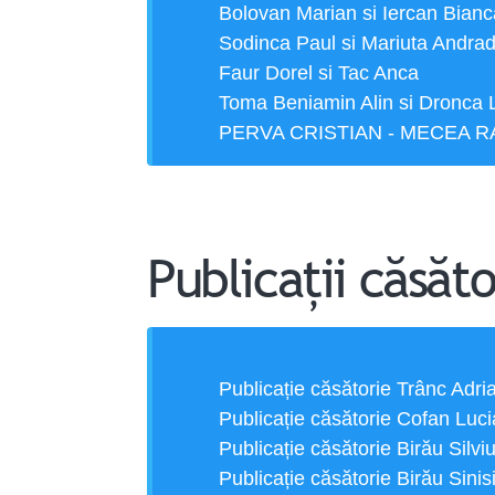
Bolovan Marian si Iercan Bianc
Sodinca Paul si Mariuta Andra
Faur Dorel si Tac Anca
Toma Beniamin Alin si Dronca 
PERVA CRISTIAN - MECEA 
Publicații căsăto
Publicație căsătorie Trânc Adri
Publicație căsătorie Cofan Luc
Publicație căsătorie Birău Sil
Publicație căsătorie Birău Si