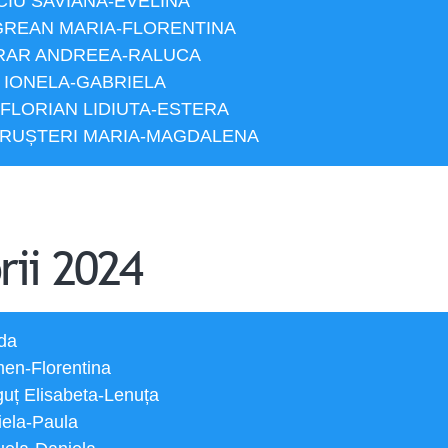
NCIU SAVIANA-EVELINA
NEGREAN MARIA-FLORENTINA
URAR ANDREEA-RALUCA
A IONELA-GABRIELA
i FLORIAN LIDIUTA-ESTERA
ĂRUȘTERI MARIA-MAGDALENA
rii 2024
ida
men-Florentina
uț Elisabeta-Lenuța
iela-Paula