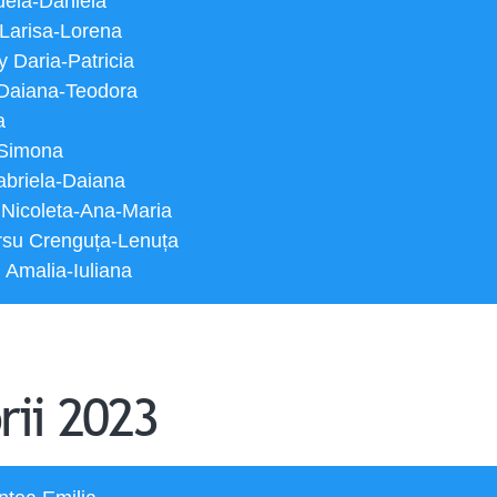
uela-Daniela
 Larisa-Lorena
 Daria-Patricia
a Daiana-Teodora
a
a-Simona
abriela-Daiana
 Nicoleta-Ana-Maria
rsu Crenguța-Lenuța
̆u Amalia-Iuliana
rii 2023