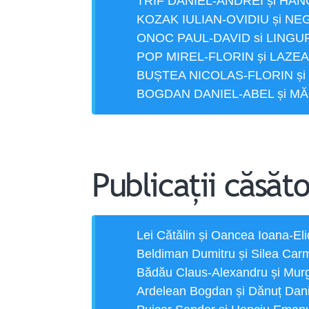
TRIF DANIEL-ANDREI și HA
KOZAK IULIAN-OVIDIU și 
ONOC PAUL-DAVID si LING
POP MIREL-FLORIN și LAZE
BUȘTEA NICOLAS-FLORIN ș
BOGDAN DANIEL-ABEL și M
Publicații căsăto
Lei Cătălin și Oancea Ioana-El
Beldiman Dumitru și Silea Car
Bădău Claus-Alexandru și Murg
Ardelean Bogdan și Dănuț Dan