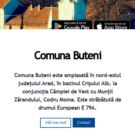
Comuna Buteni
Comuna Buteni este amplasată în nord-estul
judeţului Arad, în bazinul Crişului Alb, la
conjuncţia Câmpiei de Vest cu Munţii
Zărandului, Codru Moma. Este străbătută de
drumul European E 79A.
Contact
Află mai mult