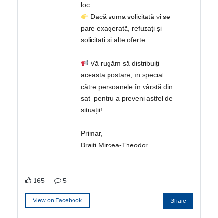
loc.
Dacă suma solicitată vi se
pare exagerată, refuzați și
solicitați și alte oferte.
Vă rugăm să distribuiți
această postare, în special
către persoanele în vârstă din
sat, pentru a preveni astfel de
situații!
Primar,
Braiți Mircea-Theodor
165
5
View on Facebook
Share