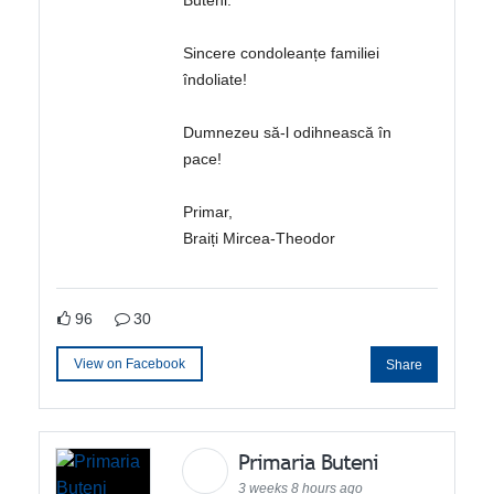
Buteni.
Sincere condoleanțe familiei
îndoliate!
Dumnezeu să-l odihnească în
pace!
Primar,
Braiți Mircea-Theodor
96
30
View on Facebook
Share
Primaria Buteni
3 weeks 8 hours ago