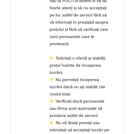
sau la POLITIA Buteni si să fiți
foarte atenți și să nu acceptați
pe loc astfel de servicii fără să
vă informați în prealabil asupra
prețului și fără să verificați cine
sunt persoanele care le
prestează.
Solicitați o ofertă și stabiliți
prețul înainte de începerea
lucrării.
Nu permiteți începerea
lucrării dacă nu ați stabilit clar
costul total.
Verificați dacă persoanele
sau firma sunt autorizate să
presteze astfel de servicii.
Nu vă lăsați presați sau
intimidați să acceptați lucrări pe