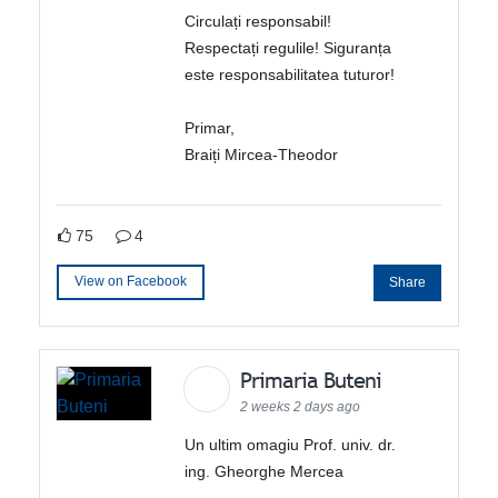
Circulați responsabil!
Respectați regulile! Siguranța
este responsabilitatea tuturor!
Primar,
Braiți Mircea-Theodor
75
4
View on Facebook
Share
Primaria Buteni
2 weeks 2 days ago
Un ultim omagiu Prof. univ. dr.
ing. Gheorghe Mercea