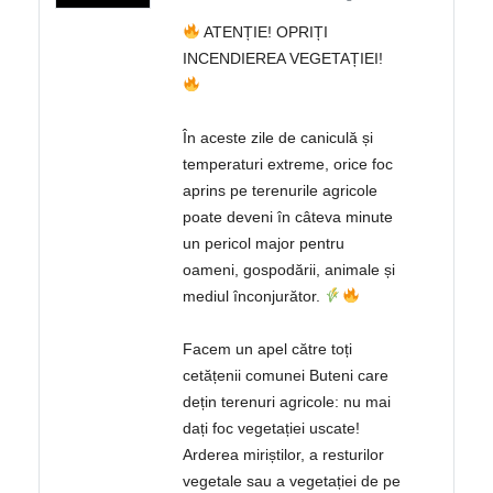
ATENȚIE! OPRIȚI
INCENDIEREA VEGETAȚIEI!
În aceste zile de caniculă și
temperaturi extreme, orice foc
aprins pe terenurile agricole
poate deveni în câteva minute
un pericol major pentru
oameni, gospodării, animale și
mediul înconjurător.
Facem un apel către toți
cetățenii comunei Buteni care
dețin terenuri agricole: nu mai
dați foc vegetației uscate!
Arderea miriștilor, a resturilor
vegetale sau a vegetației de pe