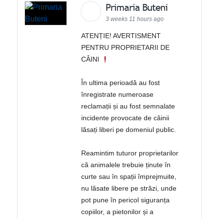
Primaria Buteni
3 weeks 11 hours ago
ATENȚIE! AVERTISMENT
PENTRU PROPRIETARII DE
CÂINI
În ultima perioadă au fost
înregistrate numeroase
reclamații și au fost semnalate
incidente provocate de câinii
lăsați liberi pe domeniul public.
Reamintim tuturor proprietarilor
că animalele trebuie ținute în
curte sau în spații împrejmuite,
nu lăsate libere pe străzi, unde
pot pune în pericol siguranța
copiilor, a pietonilor și a