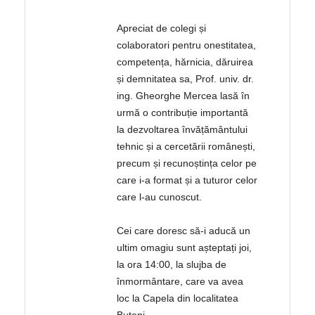
Apreciat de colegi și
colaboratori pentru onestitatea,
competența, hărnicia, dăruirea
și demnitatea sa, Prof. univ. dr.
ing. Gheorghe Mercea lasă în
urmă o contribuție importantă
la dezvoltarea învățământului
tehnic și a cercetării românești,
precum și recunoștința celor pe
care i-a format și a tuturor celor
care l-au cunoscut.
Cei care doresc să-i aducă un
ultim omagiu sunt așteptați joi,
la ora 14:00, la slujba de
înmormântare, care va avea
loc la Capela din localitatea