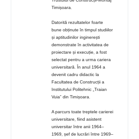
Trustului de Construcții-Montaj
Timișoara.
Datorită rezultatelor foarte
bune obținute în timpul studiilor
și aptitudinilor inginerești
demonstrate în activitatea de
proiectare și execuție, a fost
selectat pentru a urma cariera
universitară. În anul 1964 a
devenit cadru didactic la
Facultatea de Construcții a
Institutului Politehnic „Traian
Vuia” din Timișoara.
A parcurs toate treptele carierei
universitare, fiind asistent
universitar între anii 1964–
1969, șef de lucrări între 1969–