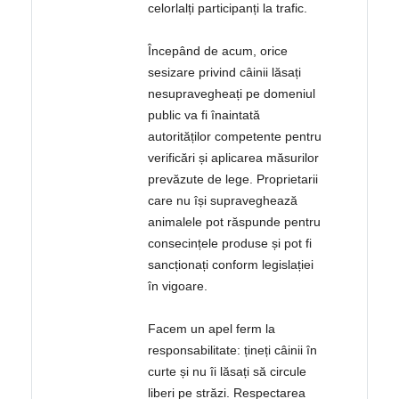
celorlalți participanți la trafic.
Începând de acum, orice
sesizare privind câinii lăsați
nesupravegheați pe domeniul
public va fi înaintată
autorităților competente pentru
verificări și aplicarea măsurilor
prevăzute de lege. Proprietarii
care nu își supraveghează
animalele pot răspunde pentru
consecințele produse și pot fi
sancționați conform legislației
în vigoare.
Facem un apel ferm la
responsabilitate: țineți câinii în
curte și nu îi lăsați să circule
liberi pe străzi. Respectarea