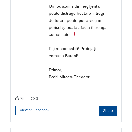
Un foc aprins din neglijență
poate distruge hectare întregi
de teren, poate pune vieți în
pericol și poate afecta întreaga
comunitate.
Fiți responsabili! Protejați
comuna Buteni!
Primar,
Braiți Mircea-Theodor
78
3
View on Facebook
Share