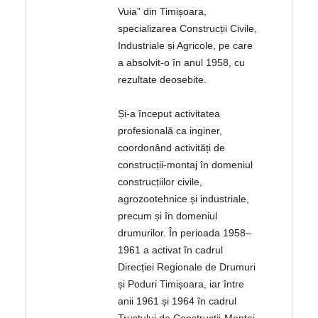
Vuia” din Timișoara,
specializarea Construcții Civile,
Industriale și Agricole, pe care
a absolvit-o în anul 1958, cu
rezultate deosebite.
Și-a început activitatea
profesională ca inginer,
coordonând activități de
construcții-montaj în domeniul
construcțiilor civile,
agrozootehnice și industriale,
precum și în domeniul
drumurilor. În perioada 1958–
1961 a activat în cadrul
Direcției Regionale de Drumuri
și Poduri Timișoara, iar între
anii 1961 și 1964 în cadrul