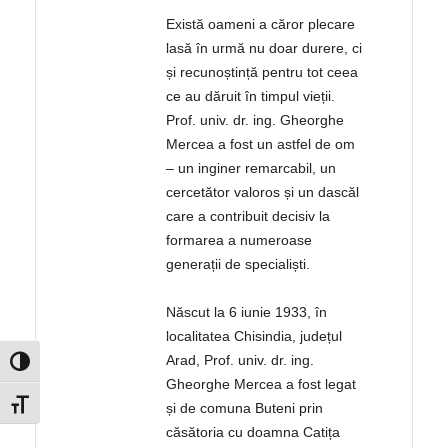
Există oameni a căror plecare
lasă în urmă nu doar durere, ci
și recunoștință pentru tot ceea
ce au dăruit în timpul vieții.
Prof. univ. dr. ing. Gheorghe
Mercea a fost un astfel de om
– un inginer remarcabil, un
cercetător valoros și un dascăl
care a contribuit decisiv la
formarea a numeroase
generații de specialiști.
Născut la 6 iunie 1933, în
localitatea Chisindia, județul
Arad, Prof. univ. dr. ing.
Toggle High Contrast
Gheorghe Mercea a fost legat
Toggle Font size
și de comuna Buteni prin
căsătoria cu doamna Catița