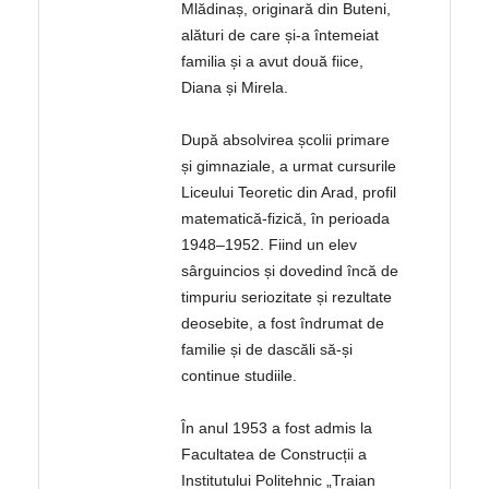
Mlădinaș, originară din Buteni,
alături de care și-a întemeiat
familia și a avut două fiice,
Diana și Mirela.
După absolvirea școlii primare
și gimnaziale, a urmat cursurile
Liceului Teoretic din Arad, profil
matematică-fizică, în perioada
1948–1952. Fiind un elev
sârguincios și dovedind încă de
timpuriu seriozitate și rezultate
deosebite, a fost îndrumat de
familie și de dascăli să-și
continue studiile.
În anul 1953 a fost admis la
Facultatea de Construcții a
Institutului Politehnic „Traian