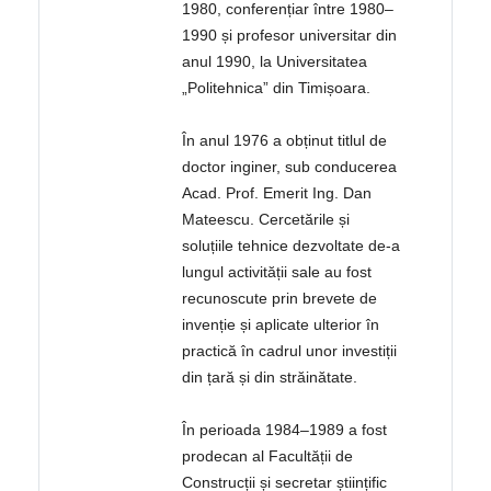
1980, conferențiar între 1980–
1990 și profesor universitar din
anul 1990, la Universitatea
„Politehnica” din Timișoara.
În anul 1976 a obținut titlul de
doctor inginer, sub conducerea
Acad. Prof. Emerit Ing. Dan
Mateescu. Cercetările și
soluțiile tehnice dezvoltate de-a
lungul activității sale au fost
recunoscute prin brevete de
invenție și aplicate ulterior în
practică în cadrul unor investiții
din țară și din străinătate.
În perioada 1984–1989 a fost
prodecan al Facultății de
Construcții și secretar științific