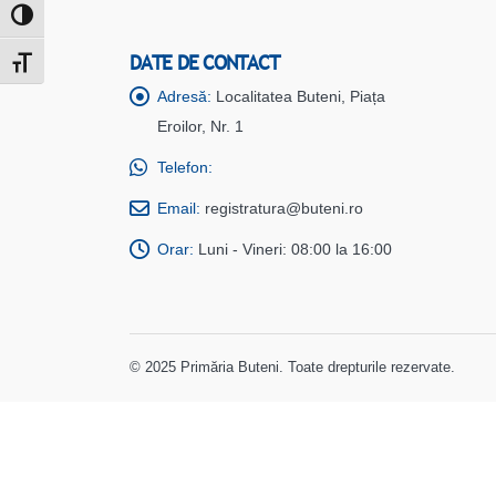
Toggle High Contrast
DATE DE CONTACT
Toggle Font size
Adresă:
Localitatea Buteni, Piața
Eroilor, Nr. 1
Telefon:
Email:
registratura@buteni.ro
Orar:
Luni - Vineri: 08:00 la 16:00
© 2025 Primăria Buteni. Toate drepturile rezervate.