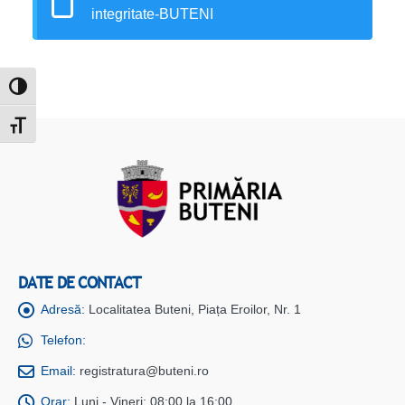
integritate-BUTENI
Toggle High Contrast
Toggle Font size
DATE DE CONTACT
Adresă:
Localitatea Buteni, Piața Eroilor, Nr. 1
Telefon:
Email:
registratura@buteni.ro
Orar:
Luni - Vineri: 08:00 la 16:00