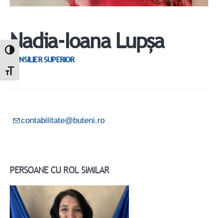
Nadia-Ioana Lupșa
Toggle High Contrast
CONSILIER SUPERIOR
Toggle Font size
contabilitate@buteni.ro
PERSOANE CU ROL SIMILAR