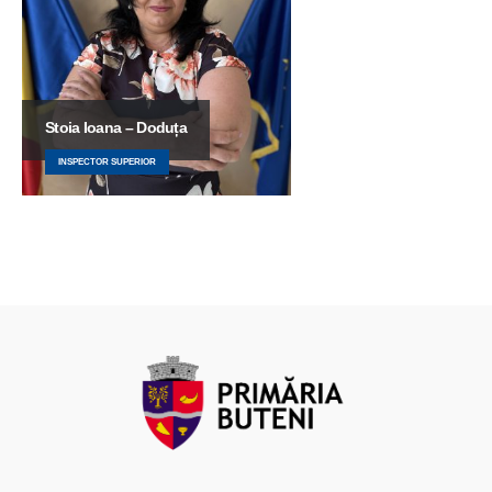
Stoia Ioana – Doduța
INSPECTOR SUPERIOR