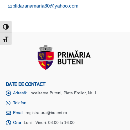
blidaranamaria80@yahoo.com
Toggle High Contrast
Toggle Font size
DATE DE CONTACT
Adresă:
Localitatea Buteni, Piața Eroilor, Nr. 1
Telefon:
Email:
registratura@buteni.ro
Orar:
Luni - Vineri: 08:00 la 16:00