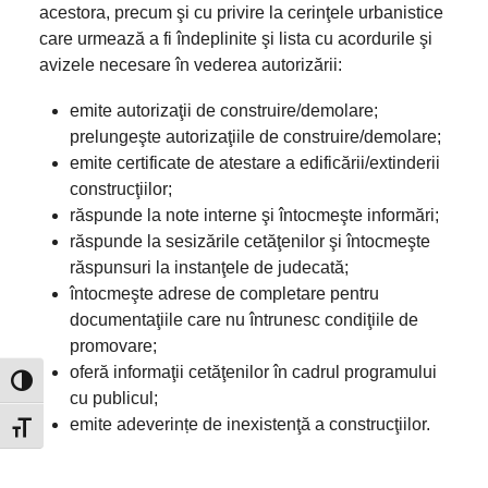
acestora, precum şi cu privire la cerinţele urbanistice
care urmează a fi îndeplinite şi lista cu acordurile şi
avizele necesare în vederea autorizării:
emite autorizaţii de construire/demolare;
prelungeşte autorizaţiile de construire/demolare;
emite certificate de atestare a edificării/extinderii
construcţiilor;
răspunde la note interne şi întocmeşte informări;
răspunde la sesizările cetăţenilor şi întocmeşte
răspunsuri la instanţele de judecată;
întocmeşte adrese de completare pentru
documentaţiile care nu întrunesc condiţiile de
promovare;
oferă informaţii cetăţenilor în cadrul programului
Toggle High Contrast
cu publicul;
emite adeverințe de inexistenţă a construcţiilor.
Toggle Font size